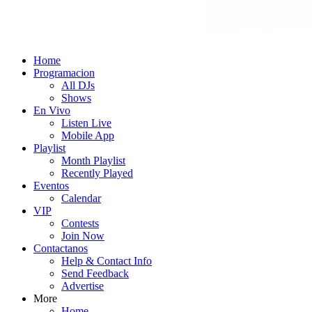
Home
Programacion
All DJs
Shows
En Vivo
Listen Live
Mobile App
Playlist
Month Playlist
Recently Played
Eventos
Calendar
VIP
Contests
Join Now
Contactanos
Help & Contact Info
Send Feedback
Advertise
More
Home