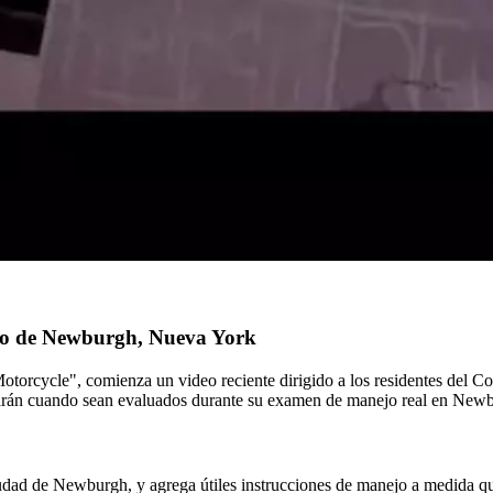
ejo de Newburgh, Nueva York
torcycle", comienza un video reciente dirigido a los residentes del Co
tomarán cuando sean evaluados durante su examen de manejo real en New
ciudad de Newburgh, y agrega útiles instrucciones de manejo a medida que