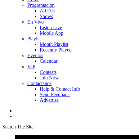
Programacion
All DJs
Shows
En Vivo
Listen Live
Mobile App
Playlist
Month Playlist
Recently Played
Eventos
Calendar
VIP
Contests
Join Now
Contactanos
Help & Contact Info
Send Feedback
Advertise
Search The Site